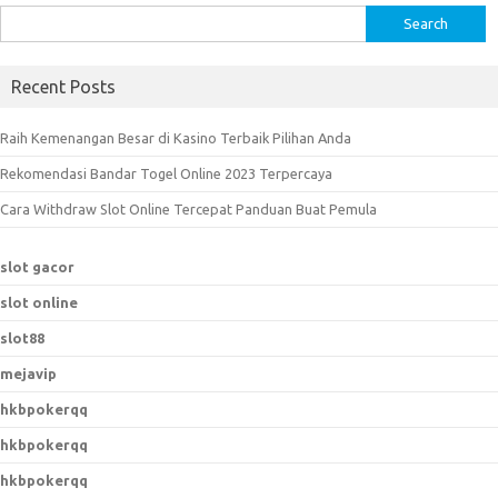
S
e
a
Recent Posts
r
c
Raih Kemenangan Besar di Kasino Terbaik Pilihan Anda
h
Rekomendasi Bandar Togel Online 2023 Terpercaya
f
o
Cara Withdraw Slot Online Tercepat Panduan Buat Pemula
r
:
slot gacor
slot online
slot88
mejavip
hkbpokerqq
hkbpokerqq
hkbpokerqq