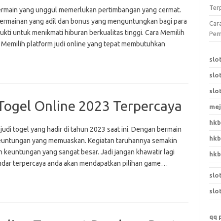
Ter
ermain yang unggul memerlukan pertimbangan yang cermat.
ermainan yang adil dan bonus yang menguntungkan bagi para
Car
kti untuk menikmati hiburan berkualitas tinggi. Cara Memilih
Pem
 Memilih platform judi online yang tepat membutuhkan
slo
slo
slo
ogel Online 2023 Terpercaya
mej
hk
judi togel yang hadir di tahun 2023 saat ini. Dengan bermain
hk
keuntungan yang memuaskan. Kegiatan taruhannya semakin
 keuntungan yang sangat besar. Jadi jangan khawatir lagi
hk
ndar terpercaya anda akan mendapatkan pilihan game…
slo
slo
qq 