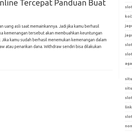
nline Tercepat Panduan Buat
slo
koi
jag
 uang asli saat memainkannya. Jadi jika kamu berhasil
aka kemenangan tersebut akan membuahkan keuntungan
jag
ar. Jika kamu sudah berhasil menemukan kemenangan dalam
slo
w atau penarikan dana. Withdraw sendiri bisa dilakukan
slo
aga
sit
sit
slo
lin
slo
non