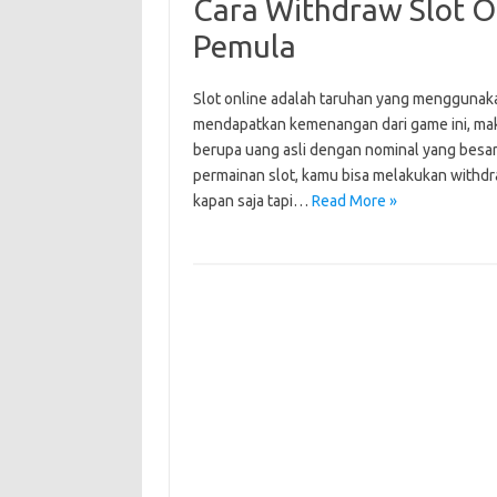
Cara Withdraw Slot O
Pemula
Slot online adalah taruhan yang menggunakan
mendapatkan kemenangan dari game ini, m
berupa uang asli dengan nominal yang bes
permainan slot, kamu bisa melakukan withdra
kapan saja tapi…
Read More »