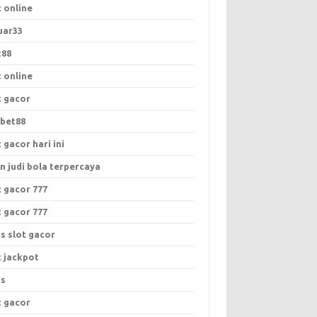
t online
uar33
t88
t online
t gacor
bet88
t gacor hari ini
n judi bola terpercaya
t gacor 777
t gacor 777
us slot gacor
t jackpot
us
t gacor