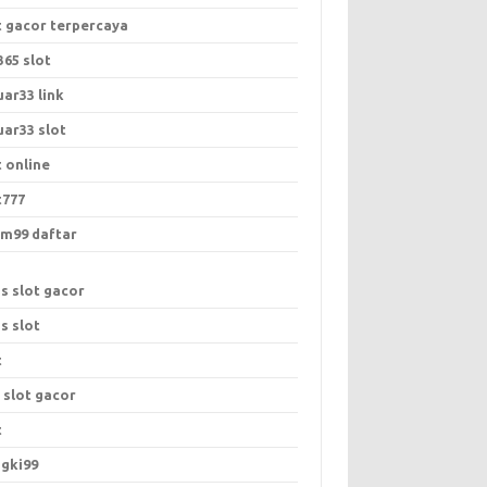
t gacor terpercaya
365 slot
uar33 link
uar33 slot
t online
t777
m99 daftar
us slot gacor
us slot
t
k slot gacor
t
gki99