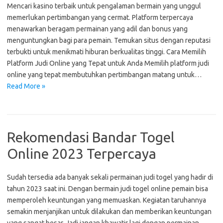
Mencari kasino terbaik untuk pengalaman bermain yang unggul
memerlukan pertimbangan yang cermat. Platform terpercaya
menawarkan beragam permainan yang adil dan bonus yang
menguntungkan bagi para pemain. Temukan situs dengan reputasi
terbukti untuk menikmati hiburan berkualitas tinggi. Cara Memilih
Platform Judi Online yang Tepat untuk Anda Memilih platform judi
online yang tepat membutuhkan pertimbangan matang untuk…
Read More »
Rekomendasi Bandar Togel
Online 2023 Terpercaya
Sudah tersedia ada banyak sekali permainan judi togel yang hadir di
tahun 2023 saat ini. Dengan bermain judi togel online pemain bisa
memperoleh keuntungan yang memuaskan. Kegiatan taruhannya
semakin menjanjikan untuk dilakukan dan memberikan keuntungan