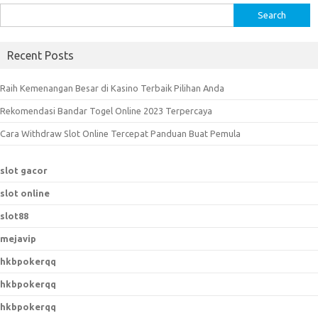
S
e
a
Recent Posts
r
c
Raih Kemenangan Besar di Kasino Terbaik Pilihan Anda
h
Rekomendasi Bandar Togel Online 2023 Terpercaya
f
o
Cara Withdraw Slot Online Tercepat Panduan Buat Pemula
r
:
slot gacor
slot online
slot88
mejavip
hkbpokerqq
hkbpokerqq
hkbpokerqq