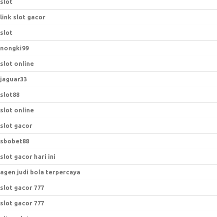
slot
link slot gacor
slot
nongki99
slot online
jaguar33
slot88
slot online
slot gacor
sbobet88
slot gacor hari ini
agen judi bola terpercaya
slot gacor 777
slot gacor 777