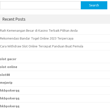
S
e
a
Recent Posts
r
c
Raih Kemenangan Besar di Kasino Terbaik Pilihan Anda
h
Rekomendasi Bandar Togel Online 2023 Terpercaya
f
o
Cara Withdraw Slot Online Tercepat Panduan Buat Pemula
r
:
slot gacor
slot online
slot88
mejavip
hkbpokerqq
hkbpokerqq
hkbpokerqq