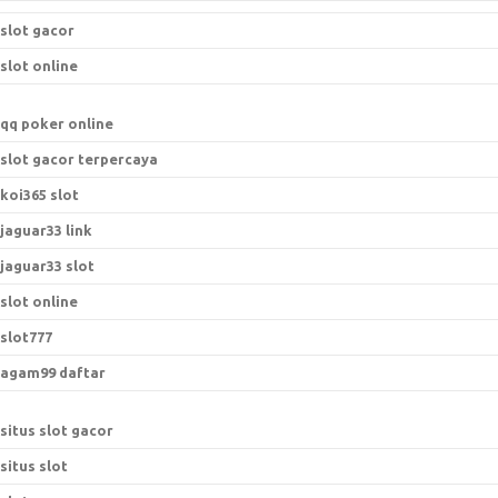
slot gacor
slot online
qq poker online
slot gacor terpercaya
koi365 slot
jaguar33 link
jaguar33 slot
slot online
slot777
agam99 daftar
situs slot gacor
situs slot