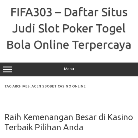
Skip
to
FIFA303 – Daftar Situs
content
Judi Slot Poker Togel
Bola Online Terpercaya
Menu
TAG ARCHIVES:
AGEN SBOBET CASINO ONLINE
Raih Kemenangan Besar di Kasino
Terbaik Pilihan Anda