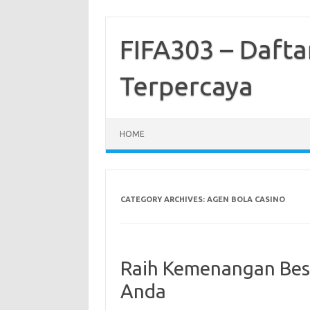
Skip
to
content
FIFA303 – Dafta
Terpercaya
HOME
CATEGORY ARCHIVES:
AGEN BOLA CASINO
Raih Kemenangan Besar
Anda