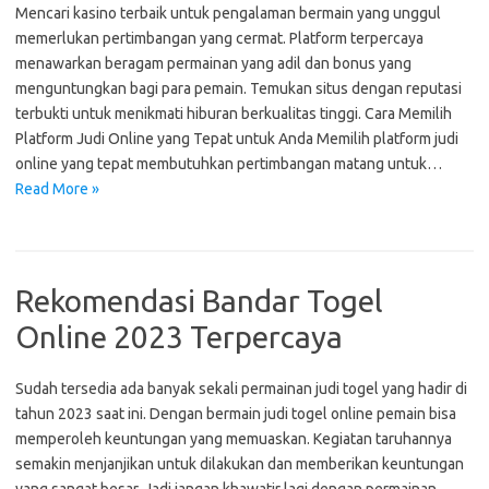
Mencari kasino terbaik untuk pengalaman bermain yang unggul
memerlukan pertimbangan yang cermat. Platform terpercaya
menawarkan beragam permainan yang adil dan bonus yang
menguntungkan bagi para pemain. Temukan situs dengan reputasi
terbukti untuk menikmati hiburan berkualitas tinggi. Cara Memilih
Platform Judi Online yang Tepat untuk Anda Memilih platform judi
online yang tepat membutuhkan pertimbangan matang untuk…
Read More »
Rekomendasi Bandar Togel
Online 2023 Terpercaya
Sudah tersedia ada banyak sekali permainan judi togel yang hadir di
tahun 2023 saat ini. Dengan bermain judi togel online pemain bisa
memperoleh keuntungan yang memuaskan. Kegiatan taruhannya
semakin menjanjikan untuk dilakukan dan memberikan keuntungan