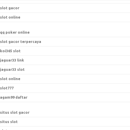
slot gacor
slot online
qq poker online
slot gacor terpercaya
koi365 slot
jaguar33 link
jaguar33 slot
slot online
slot777
agam99 daftar
situs slot gacor
situs slot