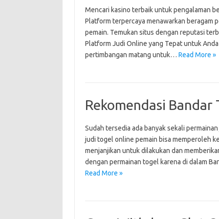
Mencari kasino terbaik untuk pengalaman b
Platform terpercaya menawarkan beragam p
pemain. Temukan situs dengan reputasi terbu
Platform Judi Online yang Tepat untuk Anda
pertimbangan matang untuk…
Read More »
Rekomendasi Bandar T
Sudah tersedia ada banyak sekali permainan 
judi togel online pemain bisa memperoleh 
menjanjikan untuk dilakukan dan memberikan
dengan permainan togel karena di dalam Ba
Read More »