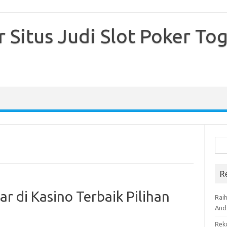
r Situs Judi Slot Poker To
Sea
for:
R
 di Kasino Terbaik Pilihan
Rai
And
Rek