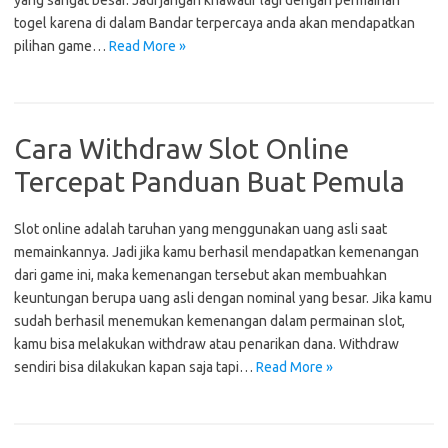
yang sangat besar. Jadi jangan khawatir lagi dengan permainan
togel karena di dalam Bandar terpercaya anda akan mendapatkan
pilihan game…
Read More »
Cara Withdraw Slot Online
Tercepat Panduan Buat Pemula
Slot online adalah taruhan yang menggunakan uang asli saat
memainkannya. Jadi jika kamu berhasil mendapatkan kemenangan
dari game ini, maka kemenangan tersebut akan membuahkan
keuntungan berupa uang asli dengan nominal yang besar. Jika kamu
sudah berhasil menemukan kemenangan dalam permainan slot,
kamu bisa melakukan withdraw atau penarikan dana. Withdraw
sendiri bisa dilakukan kapan saja tapi…
Read More »