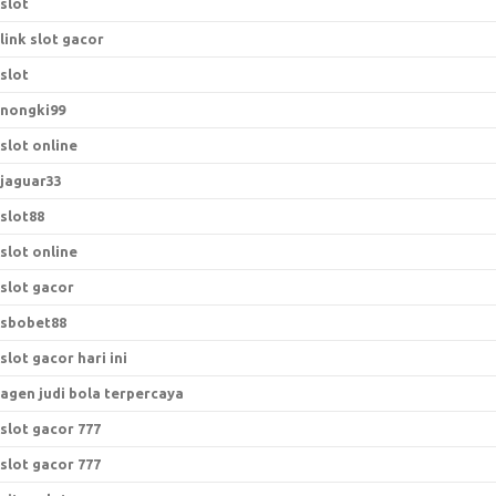
slot
link slot gacor
slot
nongki99
slot online
jaguar33
slot88
slot online
slot gacor
sbobet88
slot gacor hari ini
agen judi bola terpercaya
slot gacor 777
slot gacor 777