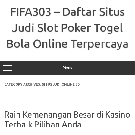
Skip
to
FIFA303 – Daftar Situs
content
Judi Slot Poker Togel
Bola Online Terpercaya
Menu
CATEGORY ARCHIVES:
SITUS JUDI ONLINE 70
Raih Kemenangan Besar di Kasino
Terbaik Pilihan Anda