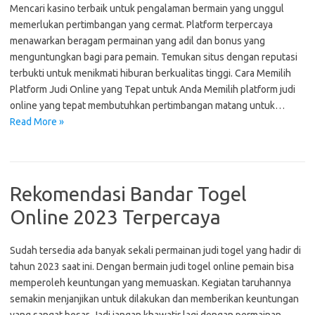
Mencari kasino terbaik untuk pengalaman bermain yang unggul
memerlukan pertimbangan yang cermat. Platform terpercaya
menawarkan beragam permainan yang adil dan bonus yang
menguntungkan bagi para pemain. Temukan situs dengan reputasi
terbukti untuk menikmati hiburan berkualitas tinggi. Cara Memilih
Platform Judi Online yang Tepat untuk Anda Memilih platform judi
online yang tepat membutuhkan pertimbangan matang untuk…
Read More »
Rekomendasi Bandar Togel
Online 2023 Terpercaya
Sudah tersedia ada banyak sekali permainan judi togel yang hadir di
tahun 2023 saat ini. Dengan bermain judi togel online pemain bisa
memperoleh keuntungan yang memuaskan. Kegiatan taruhannya
semakin menjanjikan untuk dilakukan dan memberikan keuntungan