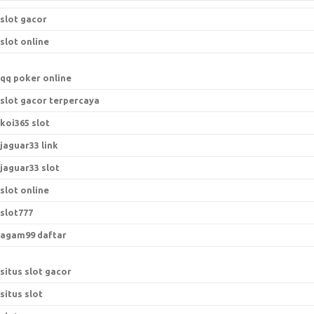
slot gacor
slot online
qq poker online
slot gacor terpercaya
koi365 slot
jaguar33 link
jaguar33 slot
slot online
slot777
agam99 daftar
situs slot gacor
situs slot