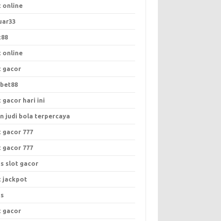
t online
uar33
t88
t online
t gacor
bet88
t gacor hari ini
n judi bola terpercaya
t gacor 777
t gacor 777
us slot gacor
t jackpot
us
t gacor