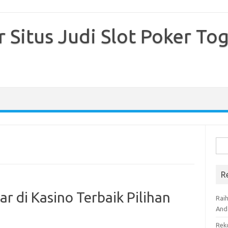
r Situs Judi Slot Poker To
Sea
for:
R
 di Kasino Terbaik Pilihan
Rai
And
Rek