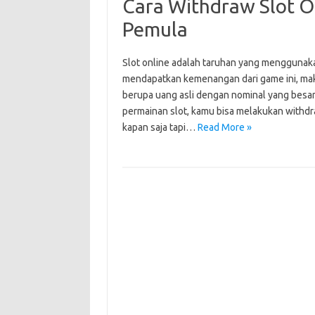
Cara Withdraw Slot O
Pemula
Slot online adalah taruhan yang menggunakan
mendapatkan kemenangan dari game ini, m
berupa uang asli dengan nominal yang bes
permainan slot, kamu bisa melakukan withdra
kapan saja tapi…
Read More »