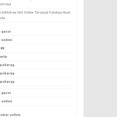
percaya
a Withdraw Slot Online Tercepat Panduan Buat
ula
t gacor
t online
t88
avip
bpokerqq
bpokerqq
bpokerqq
t gacor
t online
poker online