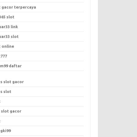
t gacor terpercaya
365 slot
uar33 link
uar33 slot
t online
t777
m99 daftar
us slot gacor
us slot
t
k slot gacor
t
gki99