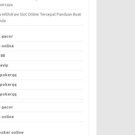
percaya
a Withdraw Slot Online Tercepat Panduan Buat
ula
t gacor
t online
t88
avip
bpokerqq
bpokerqq
bpokerqq
t gacor
t online
poker online