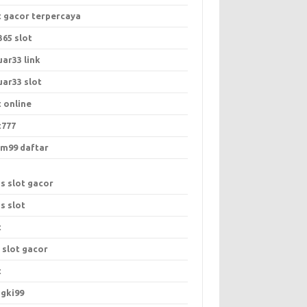
t gacor terpercaya
365 slot
uar33 link
uar33 slot
t online
t777
m99 daftar
us slot gacor
us slot
t
k slot gacor
t
gki99