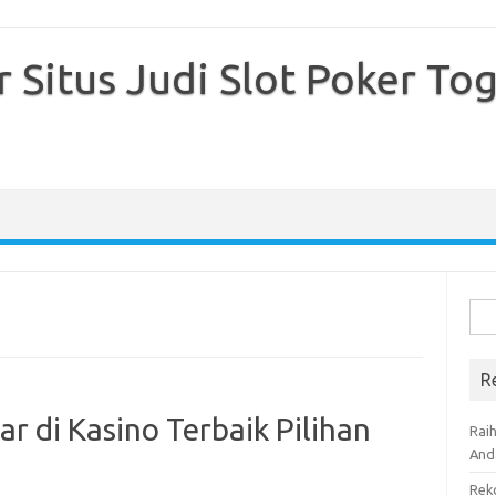
r Situs Judi Slot Poker To
Sea
for:
R
 di Kasino Terbaik Pilihan
Rai
And
Rek