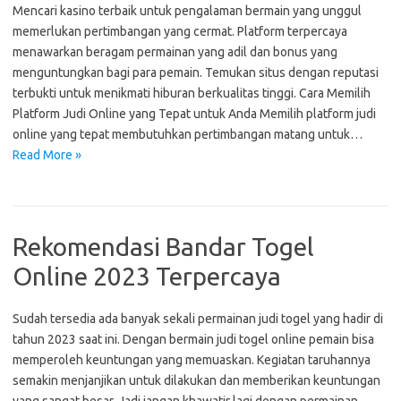
Mencari kasino terbaik untuk pengalaman bermain yang unggul
memerlukan pertimbangan yang cermat. Platform terpercaya
menawarkan beragam permainan yang adil dan bonus yang
menguntungkan bagi para pemain. Temukan situs dengan reputasi
terbukti untuk menikmati hiburan berkualitas tinggi. Cara Memilih
Platform Judi Online yang Tepat untuk Anda Memilih platform judi
online yang tepat membutuhkan pertimbangan matang untuk…
Read More »
Rekomendasi Bandar Togel
Online 2023 Terpercaya
Sudah tersedia ada banyak sekali permainan judi togel yang hadir di
tahun 2023 saat ini. Dengan bermain judi togel online pemain bisa
memperoleh keuntungan yang memuaskan. Kegiatan taruhannya
semakin menjanjikan untuk dilakukan dan memberikan keuntungan