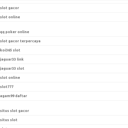
slot gacor
slot online
qq poker online
slot gacor terpercaya
koi365 slot
jaguar33 link
jaguar33 slot
slot online
slot777
agam99 daftar
situs slot gacor
situs slot