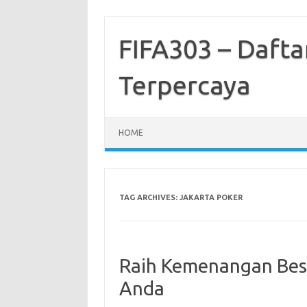
Skip
to
content
FIFA303 – Dafta
Terpercaya
HOME
TAG ARCHIVES:
JAKARTA POKER
Raih Kemenangan Besar
Anda