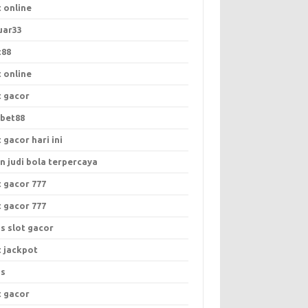
t online
uar33
t88
t online
t gacor
bet88
t gacor hari ini
n judi bola terpercaya
t gacor 777
t gacor 777
us slot gacor
t jackpot
us
t gacor