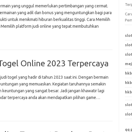
Ter
ermain yang unggul memerlukan pertimbangan yang cermat.
ermainan yang adil dan bonus yang menguntungkan bagi para
Car
kti untuk menikmati hiburan berkualitas tinggi. Cara Memilih
Pem
 Memilih platform judi online yang tepat membutuhkan
slo
slo
slo
ogel Online 2023 Terpercaya
mej
hk
judi togel yang hadir di tahun 2023 saat ini. Dengan bermain
hk
keuntungan yang memuaskan. Kegiatan taruhannya semakin
 keuntungan yang sangat besar. Jadi jangan khawatir lagi
hk
ndar terpercaya anda akan mendapatkan pilihan game…
slo
slo
qq 