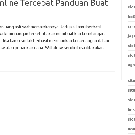
nline Tercepat Panduan Buat
slo
koi
jag
 uang asli saat memainkannya. Jadi jika kamu berhasil
aka kemenangan tersebut akan membuahkan keuntungan
jag
ar. Jika kamu sudah berhasil menemukan kemenangan dalam
slo
w atau penarikan dana. Withdraw sendiri bisa dilakukan
slo
aga
sit
sit
slo
lin
slo
non