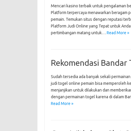
Mencari kasino terbaik untuk pengalaman b
Platform terpercaya menawarkan beragam p
pemain. Temukan situs dengan reputasi terbu
Platform Judi Online yang Tepat untuk Anda
pertimbangan matang untuk…
Read More »
Rekomendasi Bandar T
Sudah tersedia ada banyak sekali permainan 
judi togel online pemain bisa memperoleh 
menjanjikan untuk dilakukan dan memberikan
dengan permainan togel karena di dalam Ba
Read More »