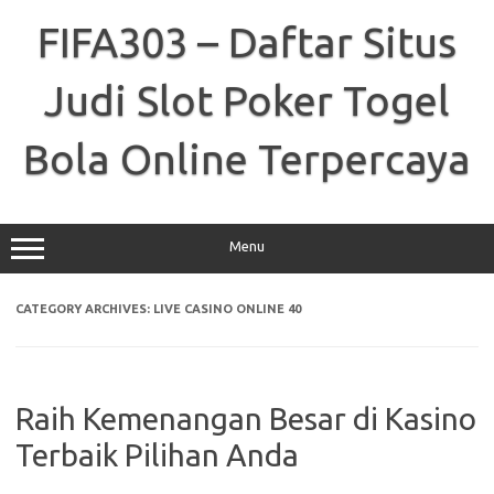
Skip
to
FIFA303 – Daftar Situs
content
Judi Slot Poker Togel
Bola Online Terpercaya
Menu
CATEGORY ARCHIVES:
LIVE CASINO ONLINE 40
Raih Kemenangan Besar di Kasino
Terbaik Pilihan Anda