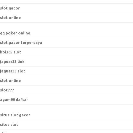
slot gacor
slot online
qq poker online
slot gacor terpercaya
koi365 slot
jaguar33 link
jaguar33 slot
slot online
slot777
agam99 daftar
situs slot gacor
situs slot