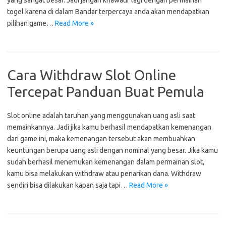
yang sangat besar. Jadi jangan khawatir lagi dengan permainan
togel karena di dalam Bandar terpercaya anda akan mendapatkan
pilihan game…
Read More »
Cara Withdraw Slot Online
Tercepat Panduan Buat Pemula
Slot online adalah taruhan yang menggunakan uang asli saat
memainkannya. Jadi jika kamu berhasil mendapatkan kemenangan
dari game ini, maka kemenangan tersebut akan membuahkan
keuntungan berupa uang asli dengan nominal yang besar. Jika kamu
sudah berhasil menemukan kemenangan dalam permainan slot,
kamu bisa melakukan withdraw atau penarikan dana. Withdraw
sendiri bisa dilakukan kapan saja tapi…
Read More »