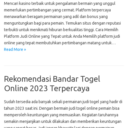
Mencari kasino terbaik untuk pengalaman bermain yang unggul
memerlukan pertimbangan yang cermat. Platform terpercaya
menawarkan beragam permainan yang adil dan bonus yang
menguntungkan bagi para pemain. Temukan situs dengan reputasi
terbukti untuk menikmati hiburan berkualitas tinggi. Cara Memilih
Platform Judi Online yang Tepat untuk Anda Memilih platform judi
online yang tepat membutuhkan pertimbangan matang untuk…
Read More »
Rekomendasi Bandar Togel
Online 2023 Terpercaya
Sudah tersedia ada banyak sekali permainan judi togel yang hadir di
tahun 2023 saat ini. Dengan bermain judi togel online pemain bisa
memperoleh keuntungan yang memuaskan. Kegiatan taruhannya
semakin menjanjikan untuk dilakukan dan memberikan keuntungan