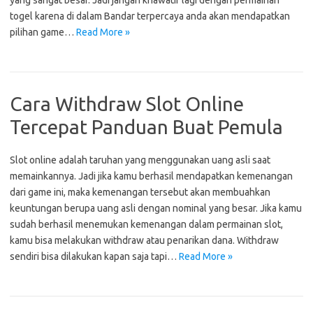
yang sangat besar. Jadi jangan khawatir lagi dengan permainan
togel karena di dalam Bandar terpercaya anda akan mendapatkan
pilihan game…
Read More »
Cara Withdraw Slot Online
Tercepat Panduan Buat Pemula
Slot online adalah taruhan yang menggunakan uang asli saat
memainkannya. Jadi jika kamu berhasil mendapatkan kemenangan
dari game ini, maka kemenangan tersebut akan membuahkan
keuntungan berupa uang asli dengan nominal yang besar. Jika kamu
sudah berhasil menemukan kemenangan dalam permainan slot,
kamu bisa melakukan withdraw atau penarikan dana. Withdraw
sendiri bisa dilakukan kapan saja tapi…
Read More »