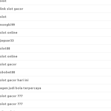
slot
link slot gacor
slot
nongki99
slot online
jaguar33
slot88
slot online
slot gacor
sbobet88
slot gacor hari ini
agen judi bola terpercaya
slot gacor 777
slot gacor 777