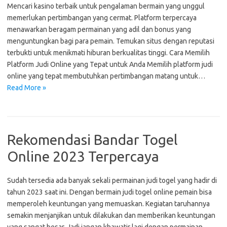
Mencari kasino terbaik untuk pengalaman bermain yang unggul
memerlukan pertimbangan yang cermat. Platform terpercaya
menawarkan beragam permainan yang adil dan bonus yang
menguntungkan bagi para pemain. Temukan situs dengan reputasi
terbukti untuk menikmati hiburan berkualitas tinggi. Cara Memilih
Platform Judi Online yang Tepat untuk Anda Memilih platform judi
online yang tepat membutuhkan pertimbangan matang untuk…
Read More »
Rekomendasi Bandar Togel
Online 2023 Terpercaya
Sudah tersedia ada banyak sekali permainan judi togel yang hadir di
tahun 2023 saat ini. Dengan bermain judi togel online pemain bisa
memperoleh keuntungan yang memuaskan. Kegiatan taruhannya
semakin menjanjikan untuk dilakukan dan memberikan keuntungan