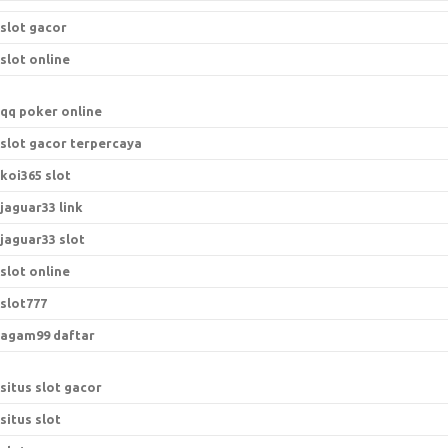
slot gacor
slot online
qq poker online
slot gacor terpercaya
koi365 slot
jaguar33 link
jaguar33 slot
slot online
slot777
agam99 daftar
situs slot gacor
situs slot