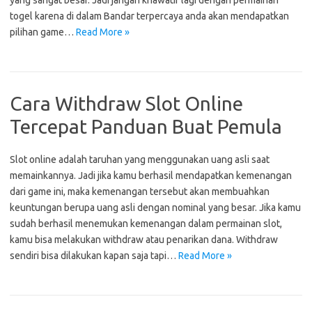
yang sangat besar. Jadi jangan khawatir lagi dengan permainan
togel karena di dalam Bandar terpercaya anda akan mendapatkan
pilihan game…
Read More »
Cara Withdraw Slot Online
Tercepat Panduan Buat Pemula
Slot online adalah taruhan yang menggunakan uang asli saat
memainkannya. Jadi jika kamu berhasil mendapatkan kemenangan
dari game ini, maka kemenangan tersebut akan membuahkan
keuntungan berupa uang asli dengan nominal yang besar. Jika kamu
sudah berhasil menemukan kemenangan dalam permainan slot,
kamu bisa melakukan withdraw atau penarikan dana. Withdraw
sendiri bisa dilakukan kapan saja tapi…
Read More »