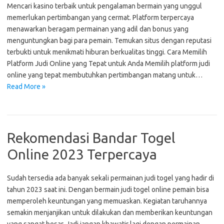
Mencari kasino terbaik untuk pengalaman bermain yang unggul
memerlukan pertimbangan yang cermat. Platform terpercaya
menawarkan beragam permainan yang adil dan bonus yang
menguntungkan bagi para pemain. Temukan situs dengan reputasi
terbukti untuk menikmati hiburan berkualitas tinggi. Cara Memilih
Platform Judi Online yang Tepat untuk Anda Memilih platform judi
online yang tepat membutuhkan pertimbangan matang untuk…
Read More »
Rekomendasi Bandar Togel
Online 2023 Terpercaya
Sudah tersedia ada banyak sekali permainan judi togel yang hadir di
tahun 2023 saat ini. Dengan bermain judi togel online pemain bisa
memperoleh keuntungan yang memuaskan. Kegiatan taruhannya
semakin menjanjikan untuk dilakukan dan memberikan keuntungan