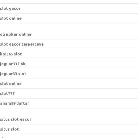
slot gacor
slot online
qq poker online
slot gacor terpercaya
koi365 slot
jaguar33 link
jaguar33 slot
slot online
slot777
agam99 daftar
situs slot gacor
situs slot