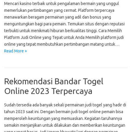
Mencari kasino terbaik untuk pengalaman bermain yang unggul
memerlukan pertimbangan yang cermat. Platform terpercaya
menawarkan beragam permainan yang adil dan bonus yang
menguntungkan bagi para pemain. Temukan situs dengan reputasi
terbukti untuk menikmati hiburan berkualitas tinggi. Cara Memilih
Platform Judi Online yang Tepat untuk Anda Memilih platform judi
online yang tepat membutuhkan pertimbangan matang untuk…
Read More »
Rekomendasi Bandar Togel
Online 2023 Terpercaya
Sudah tersedia ada banyak sekali permainan judi togel yang hadir di
tahun 2023 saat ini. Dengan bermain judi togel online pemain bisa
memperoleh keuntungan yang memuaskan. Kegiatan taruhannya
semakin menjanjikan untuk dilakukan dan memberikan keuntungan