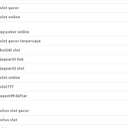
slot gacor
slot online
qq poker online
slot gacor terpercaya
koi365 slot
jaguar33 link
jaguar33 slot
slot online
slot777
agam99 daftar
situs slot gacor
situs slot