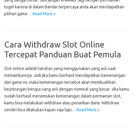
yang sangat besar. Jadi jangan khawatir lagi dengan permainan
togel karena di dalam Bandar terpercaya anda akan mendapatkan
pilihan game…
Read More »
Cara Withdraw Slot Online
Tercepat Panduan Buat Pemula
Slot online adalah taruhan yang menggunakan uang asli saat
memainkannya. Jadi jika kamu berhasil mendapatkan kemenangan
dari game ini, maka kemenangan tersebut akan membuahkan
keuntungan berupa uang asli dengan nominal yang besar. Jika kamu
sudah berhasil menemukan kemenangan dalam permainan slot,
kamu bisa melakukan withdraw atau penarikan dana. Withdraw
sendiri bisa dilakukan kapan saja tapi…
Read More »