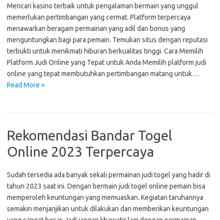
Mencari kasino terbaik untuk pengalaman bermain yang unggul
memerlukan pertimbangan yang cermat. Platform terpercaya
menawarkan beragam permainan yang adil dan bonus yang
menguntungkan bagi para pemain. Temukan situs dengan reputasi
terbukti untuk menikmati hiburan berkualitas tinggi. Cara Memilih
Platform Judi Online yang Tepat untuk Anda Memilih platform judi
online yang tepat membutuhkan pertimbangan matang untuk…
Read More »
Rekomendasi Bandar Togel
Online 2023 Terpercaya
Sudah tersedia ada banyak sekali permainan judi togel yang hadir di
tahun 2023 saat ini. Dengan bermain judi togel online pemain bisa
memperoleh keuntungan yang memuaskan. Kegiatan taruhannya
semakin menjanjikan untuk dilakukan dan memberikan keuntungan