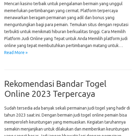
Mencari kasino terbaik untuk pengalaman bermain yang unggul
memerlukan pertimbangan yang cermat. Platform terpercaya
menawarkan beragam permainan yang adil dan bonus yang
menguntungkan bagi para pemain. Temukan situs dengan reputasi
terbukti untuk menikmati hiburan berkualitas tinggi. Cara Memilih
Platform Judi Online yang Tepat untuk Anda Memilih platform judi
online yang tepat membutuhkan pertimbangan matang untuk…
Read More »
Rekomendasi Bandar Togel
Online 2023 Terpercaya
Sudah tersedia ada banyak sekali permainan judi togel yang hadir di
tahun 2023 saat ini. Dengan bermain judi togel online pemain bisa
memperoleh keuntungan yang memuaskan. Kegiatan taruhannya
semakin menjanjikan untuk dilakukan dan memberikan keuntungan