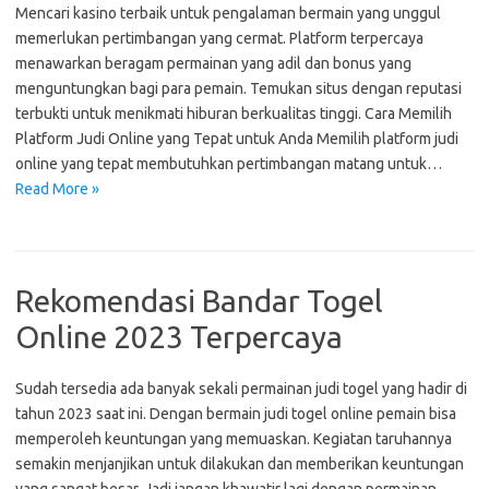
Mencari kasino terbaik untuk pengalaman bermain yang unggul
memerlukan pertimbangan yang cermat. Platform terpercaya
menawarkan beragam permainan yang adil dan bonus yang
menguntungkan bagi para pemain. Temukan situs dengan reputasi
terbukti untuk menikmati hiburan berkualitas tinggi. Cara Memilih
Platform Judi Online yang Tepat untuk Anda Memilih platform judi
online yang tepat membutuhkan pertimbangan matang untuk…
Read More »
Rekomendasi Bandar Togel
Online 2023 Terpercaya
Sudah tersedia ada banyak sekali permainan judi togel yang hadir di
tahun 2023 saat ini. Dengan bermain judi togel online pemain bisa
memperoleh keuntungan yang memuaskan. Kegiatan taruhannya
semakin menjanjikan untuk dilakukan dan memberikan keuntungan