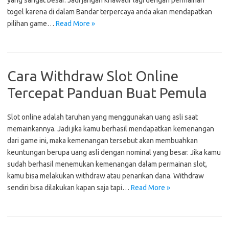
yang sangat besar. Jadi jangan khawatir lagi dengan permainan
togel karena di dalam Bandar terpercaya anda akan mendapatkan
pilihan game…
Read More »
Cara Withdraw Slot Online
Tercepat Panduan Buat Pemula
Slot online adalah taruhan yang menggunakan uang asli saat
memainkannya. Jadi jika kamu berhasil mendapatkan kemenangan
dari game ini, maka kemenangan tersebut akan membuahkan
keuntungan berupa uang asli dengan nominal yang besar. Jika kamu
sudah berhasil menemukan kemenangan dalam permainan slot,
kamu bisa melakukan withdraw atau penarikan dana. Withdraw
sendiri bisa dilakukan kapan saja tapi…
Read More »