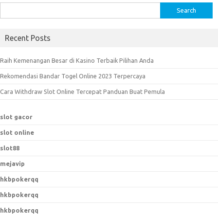
S
e
a
Recent Posts
r
c
Raih Kemenangan Besar di Kasino Terbaik Pilihan Anda
h
Rekomendasi Bandar Togel Online 2023 Terpercaya
f
o
Cara Withdraw Slot Online Tercepat Panduan Buat Pemula
r
:
slot gacor
slot online
slot88
mejavip
hkbpokerqq
hkbpokerqq
hkbpokerqq