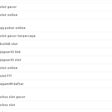
slot gacor
slot online
qq poker online
slot gacor terpercaya
koi365 slot
jaguar33 link
jaguar33 slot
slot online
slot777
agam99 daftar
situs slot gacor
situs slot