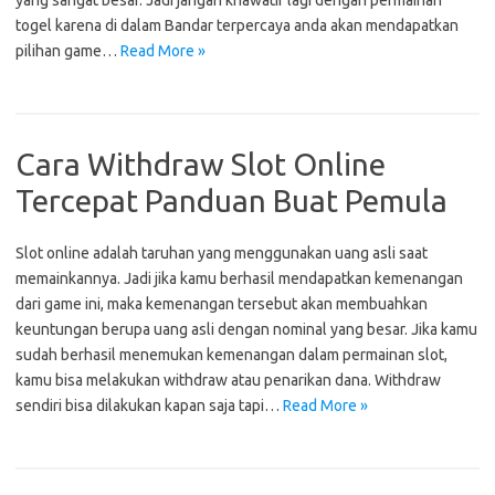
yang sangat besar. Jadi jangan khawatir lagi dengan permainan
togel karena di dalam Bandar terpercaya anda akan mendapatkan
pilihan game…
Read More »
Cara Withdraw Slot Online
Tercepat Panduan Buat Pemula
Slot online adalah taruhan yang menggunakan uang asli saat
memainkannya. Jadi jika kamu berhasil mendapatkan kemenangan
dari game ini, maka kemenangan tersebut akan membuahkan
keuntungan berupa uang asli dengan nominal yang besar. Jika kamu
sudah berhasil menemukan kemenangan dalam permainan slot,
kamu bisa melakukan withdraw atau penarikan dana. Withdraw
sendiri bisa dilakukan kapan saja tapi…
Read More »