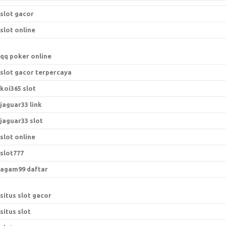
slot gacor
slot online
qq poker online
slot gacor terpercaya
koi365 slot
jaguar33 link
jaguar33 slot
slot online
slot777
agam99 daftar
situs slot gacor
situs slot