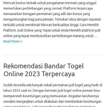
Mencari kasino terbaik untuk pengalaman bermain yang unggul
memerlukan pertimbangan yang cermat. Platform terpercaya
menawarkan beragam permainan yang adil dan bonus yang
menguntungkan bagi para pemain. Temukan situs dengan reputasi
terbukti untuk menikmati hiburan berkualitas tinggi. Cara Memilih
Platform Judi Online yang Tepat untuk Anda Memilih platform judi
online yang tepat membutuhkan pertimbangan matang untuk…
Read More »
Rekomendasi Bandar Togel
Online 2023 Terpercaya
Sudah tersedia ada banyak sekali permainan judi togel yang hadir di
tahun 2023 saat ini. Dengan bermain judi togel online pemain bisa
memperoleh keuntungan yang memuaskan. Kegiatan taruhannya
semakin menjanjikan untuk dilakukan dan memberikan keuntungan