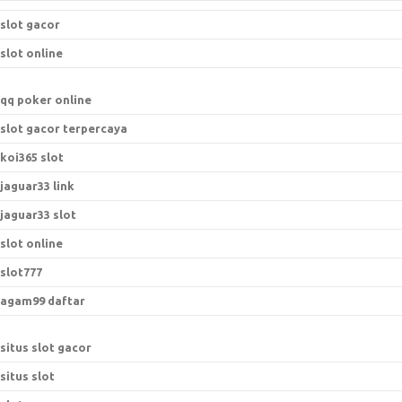
slot gacor
slot online
qq poker online
slot gacor terpercaya
koi365 slot
jaguar33 link
jaguar33 slot
slot online
slot777
agam99 daftar
situs slot gacor
situs slot