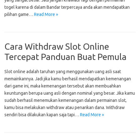
yang sangat besar. Jadi jangan khawatir lagi dengan permainan
togel karena di dalam Bandar terpercaya anda akan mendapatkan
pilihan game…
Read More »
Cara Withdraw Slot Online
Tercepat Panduan Buat Pemula
Slot online adalah taruhan yang menggunakan uang asli saat
memainkannya. Jadi jika kamu berhasil mendapatkan kemenangan
dari game ini, maka kemenangan tersebut akan membuahkan
keuntungan berupa uang asli dengan nominal yang besar. Jika kamu
sudah berhasil menemukan kemenangan dalam permainan slot,
kamu bisa melakukan withdraw atau penarikan dana. Withdraw
sendiri bisa dilakukan kapan saja tapi…
Read More »