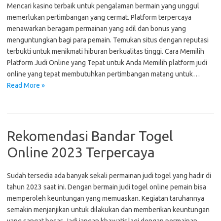
Mencari kasino terbaik untuk pengalaman bermain yang unggul
memerlukan pertimbangan yang cermat. Platform terpercaya
menawarkan beragam permainan yang adil dan bonus yang
menguntungkan bagi para pemain. Temukan situs dengan reputasi
terbukti untuk menikmati hiburan berkualitas tinggi. Cara Memilih
Platform Judi Online yang Tepat untuk Anda Memilih platform judi
online yang tepat membutuhkan pertimbangan matang untuk…
Read More »
Rekomendasi Bandar Togel
Online 2023 Terpercaya
Sudah tersedia ada banyak sekali permainan judi togel yang hadir di
tahun 2023 saat ini. Dengan bermain judi togel online pemain bisa
memperoleh keuntungan yang memuaskan. Kegiatan taruhannya
semakin menjanjikan untuk dilakukan dan memberikan keuntungan