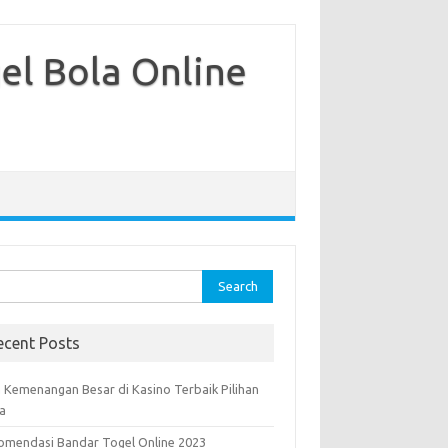
gel Bola Online
rch
ecent Posts
h Kemenangan Besar di Kasino Terbaik Pilihan
a
omendasi Bandar Togel Online 2023