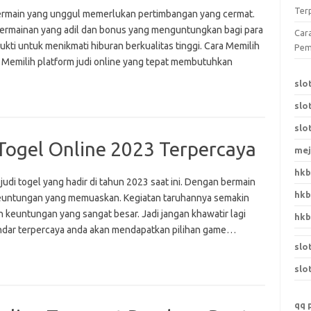
Ter
ermain yang unggul memerlukan pertimbangan yang cermat.
ermainan yang adil dan bonus yang menguntungkan bagi para
Car
kti untuk menikmati hiburan berkualitas tinggi. Cara Memilih
Pem
 Memilih platform judi online yang tepat membutuhkan
slo
slo
slo
ogel Online 2023 Terpercaya
mej
hk
judi togel yang hadir di tahun 2023 saat ini. Dengan bermain
hk
keuntungan yang memuaskan. Kegiatan taruhannya semakin
 keuntungan yang sangat besar. Jadi jangan khawatir lagi
hk
ndar terpercaya anda akan mendapatkan pilihan game…
slo
slo
qq 