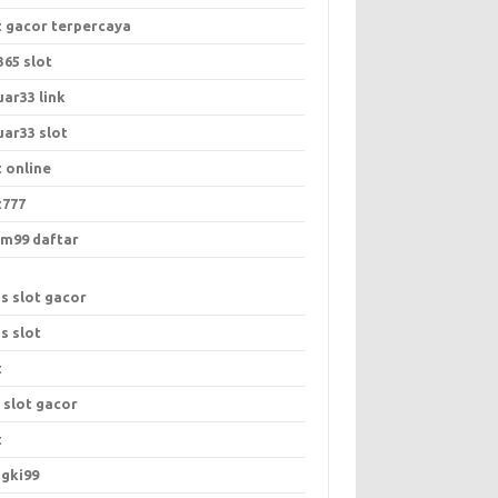
t gacor terpercaya
365 slot
uar33 link
uar33 slot
t online
t777
m99 daftar
us slot gacor
us slot
t
k slot gacor
t
gki99