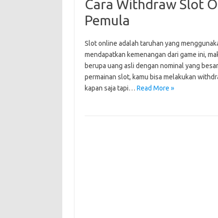
Cara Withdraw Slot O
Pemula
Slot online adalah taruhan yang menggunakan
mendapatkan kemenangan dari game ini, m
berupa uang asli dengan nominal yang bes
permainan slot, kamu bisa melakukan withdra
kapan saja tapi…
Read More »