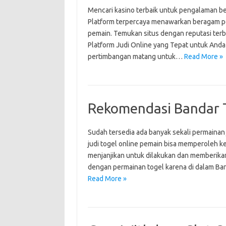
Mencari kasino terbaik untuk pengalaman b
Platform terpercaya menawarkan beragam p
pemain. Temukan situs dengan reputasi terbu
Platform Judi Online yang Tepat untuk Anda
pertimbangan matang untuk…
Read More »
Rekomendasi Bandar T
Sudah tersedia ada banyak sekali permainan 
judi togel online pemain bisa memperoleh 
menjanjikan untuk dilakukan dan memberikan
dengan permainan togel karena di dalam Ba
Read More »