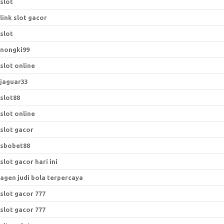
slot
link slot gacor
slot
nongki99
slot online
jaguar33
slot88
slot online
slot gacor
sbobet88
slot gacor hari ini
agen judi bola terpercaya
slot gacor 777
slot gacor 777