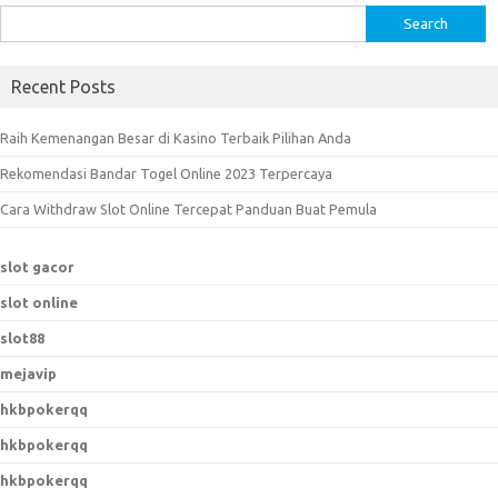
S
e
a
Recent Posts
r
c
Raih Kemenangan Besar di Kasino Terbaik Pilihan Anda
h
Rekomendasi Bandar Togel Online 2023 Terpercaya
f
o
Cara Withdraw Slot Online Tercepat Panduan Buat Pemula
r
:
slot gacor
slot online
slot88
mejavip
hkbpokerqq
hkbpokerqq
hkbpokerqq