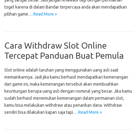
yang sangat besar. Jadi jangan khawatir lagi dengan permainan
togel karena di dalam Bandar terpercaya anda akan mendapatkan
pilihan game…
Read More »
Cara Withdraw Slot Online
Tercepat Panduan Buat Pemula
Slot online adalah taruhan yang menggunakan uang asli saat
memainkannya. Jadi jika kamu berhasil mendapatkan kemenangan
dari game ini, maka kemenangan tersebut akan membuahkan
keuntungan berupa uang asli dengan nominal yang besar. Jika kamu
sudah berhasil menemukan kemenangan dalam permainan slot,
kamu bisa melakukan withdraw atau penarikan dana. Withdraw
sendiri bisa dilakukan kapan saja tapi…
Read More »