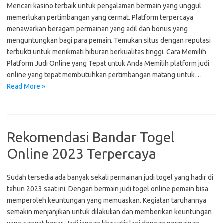
Mencari kasino terbaik untuk pengalaman bermain yang unggul
memerlukan pertimbangan yang cermat. Platform terpercaya
menawarkan beragam permainan yang adil dan bonus yang
menguntungkan bagi para pemain. Temukan situs dengan reputasi
terbukti untuk menikmati hiburan berkualitas tinggi. Cara Memilih
Platform Judi Online yang Tepat untuk Anda Memilih platform judi
online yang tepat membutuhkan pertimbangan matang untuk…
Read More »
Rekomendasi Bandar Togel
Online 2023 Terpercaya
Sudah tersedia ada banyak sekali permainan judi togel yang hadir di
tahun 2023 saat ini. Dengan bermain judi togel online pemain bisa
memperoleh keuntungan yang memuaskan. Kegiatan taruhannya
semakin menjanjikan untuk dilakukan dan memberikan keuntungan