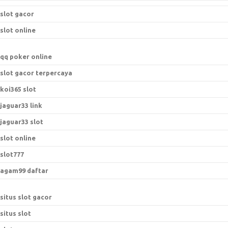
slot gacor
slot online
qq poker online
slot gacor terpercaya
koi365 slot
jaguar33 link
jaguar33 slot
slot online
slot777
agam99 daftar
situs slot gacor
situs slot