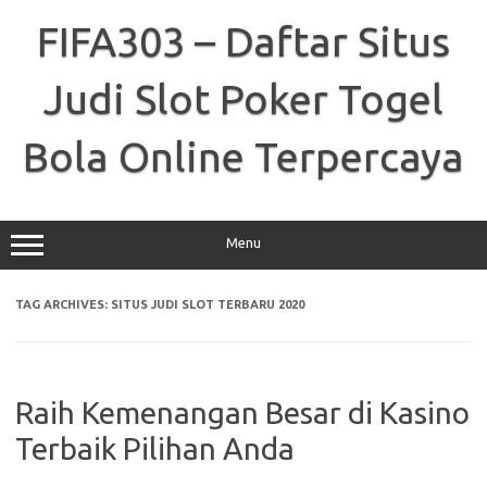
Skip
to
FIFA303 – Daftar Situs
content
Judi Slot Poker Togel
Bola Online Terpercaya
Menu
TAG ARCHIVES:
SITUS JUDI SLOT TERBARU 2020
Raih Kemenangan Besar di Kasino
Terbaik Pilihan Anda