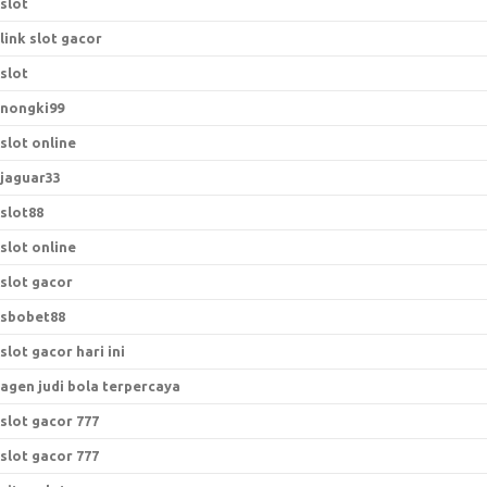
slot
link slot gacor
slot
nongki99
slot online
jaguar33
slot88
slot online
slot gacor
sbobet88
slot gacor hari ini
agen judi bola terpercaya
slot gacor 777
slot gacor 777