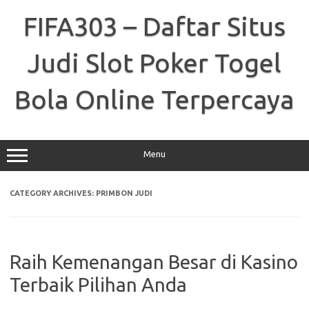
Skip
to
FIFA303 – Daftar Situs
content
Judi Slot Poker Togel
Bola Online Terpercaya
Menu
CATEGORY ARCHIVES:
PRIMBON JUDI
Raih Kemenangan Besar di Kasino
Terbaik Pilihan Anda