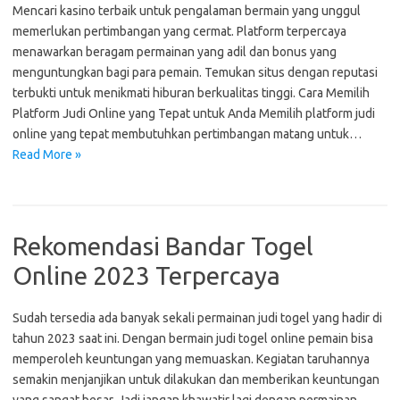
Mencari kasino terbaik untuk pengalaman bermain yang unggul
memerlukan pertimbangan yang cermat. Platform terpercaya
menawarkan beragam permainan yang adil dan bonus yang
menguntungkan bagi para pemain. Temukan situs dengan reputasi
terbukti untuk menikmati hiburan berkualitas tinggi. Cara Memilih
Platform Judi Online yang Tepat untuk Anda Memilih platform judi
online yang tepat membutuhkan pertimbangan matang untuk…
Read More »
Rekomendasi Bandar Togel
Online 2023 Terpercaya
Sudah tersedia ada banyak sekali permainan judi togel yang hadir di
tahun 2023 saat ini. Dengan bermain judi togel online pemain bisa
memperoleh keuntungan yang memuaskan. Kegiatan taruhannya
semakin menjanjikan untuk dilakukan dan memberikan keuntungan