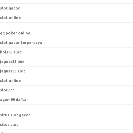
slot gacor
slot online
qq poker online
slot gacor terpercaya
koi365 slot
jaguar33 link
jaguar33 slot
slot online
slot777
agam99 daftar
situs slot gacor
situs slot