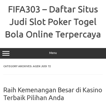
Skip
to
FIFA303 – Daftar Situs
content
Judi Slot Poker Togel
Bola Online Terpercaya
Menu
CATEGORY ARCHIVES:
AGEN JUDI 72
Raih Kemenangan Besar di Kasino
Terbaik Pilihan Anda