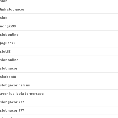
slot
link slot gacor
slot
nongki99
slot online
jaguar33
slot88
slot online
slot gacor
sbobet88
slot gacor hari ini
agen judi bola terpercaya
slot gacor 777
slot gacor 777