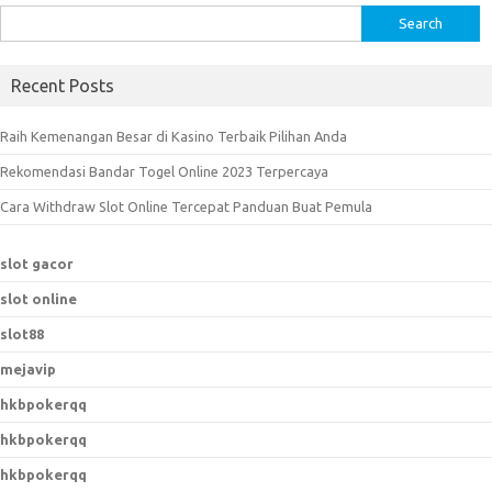
S
e
a
Recent Posts
r
c
Raih Kemenangan Besar di Kasino Terbaik Pilihan Anda
h
Rekomendasi Bandar Togel Online 2023 Terpercaya
f
o
Cara Withdraw Slot Online Tercepat Panduan Buat Pemula
r
:
slot gacor
slot online
slot88
mejavip
hkbpokerqq
hkbpokerqq
hkbpokerqq