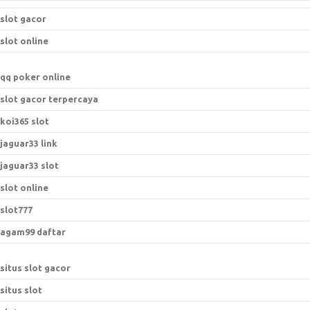
slot gacor
slot online
qq poker online
slot gacor terpercaya
koi365 slot
jaguar33 link
jaguar33 slot
slot online
slot777
agam99 daftar
situs slot gacor
situs slot