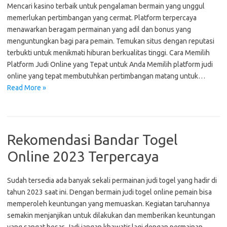
Mencari kasino terbaik untuk pengalaman bermain yang unggul
memerlukan pertimbangan yang cermat. Platform terpercaya
menawarkan beragam permainan yang adil dan bonus yang
menguntungkan bagi para pemain. Temukan situs dengan reputasi
terbukti untuk menikmati hiburan berkualitas tinggi. Cara Memilih
Platform Judi Online yang Tepat untuk Anda Memilih platform judi
online yang tepat membutuhkan pertimbangan matang untuk…
Read More »
Rekomendasi Bandar Togel
Online 2023 Terpercaya
Sudah tersedia ada banyak sekali permainan judi togel yang hadir di
tahun 2023 saat ini. Dengan bermain judi togel online pemain bisa
memperoleh keuntungan yang memuaskan. Kegiatan taruhannya
semakin menjanjikan untuk dilakukan dan memberikan keuntungan