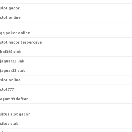
slot gacor
slot online
qq poker online
slot gacor terpercaya
koi365 slot
jaguar33 link
jaguar33 slot
slot online
slot777
agam99 daftar
situs slot gacor
situs slot