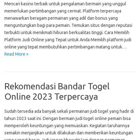
Mencari kasino terbaik untuk pengalaman bermain yang unggul
memerlukan pertimbangan yang cermat. Platform terpercaya
menawarkan beragam permainan yang adil dan bonus yang
menguntungkan bagi para pemain. Temukan situs dengan reputasi
terbukti untuk menikmati hiburan berkualitas tinggi. Cara Memilih
Platform Judi Online yang Tepat untuk Anda Memilih platform judi
online yang tepat membutuhkan pertimbangan matang untuk…
Read More »
Rekomendasi Bandar Togel
Online 2023 Terpercaya
Sudah tersedia ada banyak sekali permainan judi togel yang hadir di
tahun 2023 saat ini. Dengan bermain judi togel online pemain bisa
memperoleh keuntungan yang memuaskan. Kegiatan taruhannya
semakin menjanjikan untuk dilakukan dan memberikan keuntungan