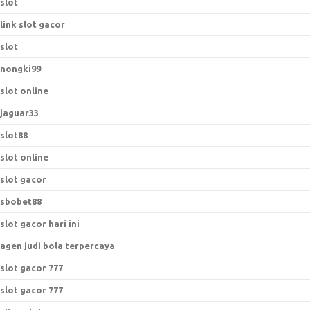
slot
link slot gacor
slot
nongki99
slot online
jaguar33
slot88
slot online
slot gacor
sbobet88
slot gacor hari ini
agen judi bola terpercaya
slot gacor 777
slot gacor 777