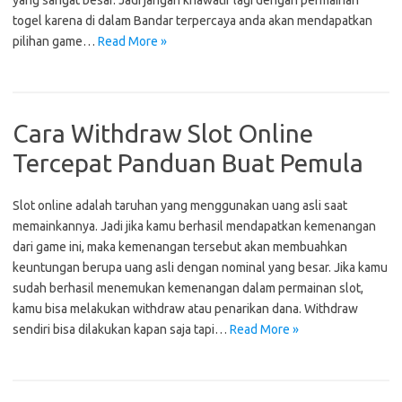
yang sangat besar. Jadi jangan khawatir lagi dengan permainan
togel karena di dalam Bandar terpercaya anda akan mendapatkan
pilihan game…
Read More »
Cara Withdraw Slot Online
Tercepat Panduan Buat Pemula
Slot online adalah taruhan yang menggunakan uang asli saat
memainkannya. Jadi jika kamu berhasil mendapatkan kemenangan
dari game ini, maka kemenangan tersebut akan membuahkan
keuntungan berupa uang asli dengan nominal yang besar. Jika kamu
sudah berhasil menemukan kemenangan dalam permainan slot,
kamu bisa melakukan withdraw atau penarikan dana. Withdraw
sendiri bisa dilakukan kapan saja tapi…
Read More »