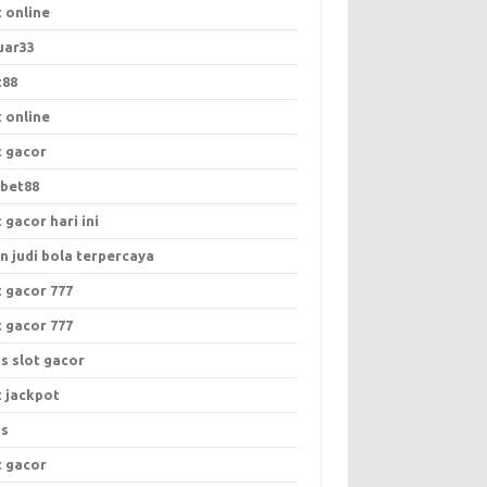
t online
uar33
t88
t online
t gacor
bet88
t gacor hari ini
n judi bola terpercaya
t gacor 777
t gacor 777
us slot gacor
t jackpot
us
t gacor