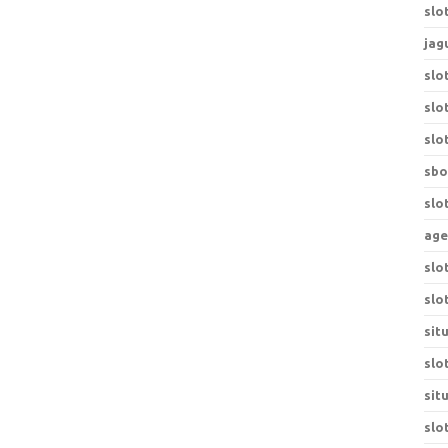
slo
jag
slo
slo
slo
sbo
slo
age
slo
slo
sit
slo
sit
slo