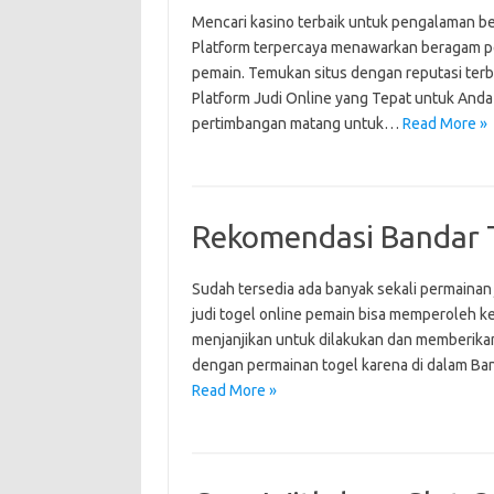
Mencari kasino terbaik untuk pengalaman b
Platform terpercaya menawarkan beragam p
pemain. Temukan situs dengan reputasi terbu
Platform Judi Online yang Tepat untuk Anda
pertimbangan matang untuk…
Read More »
Rekomendasi Bandar T
Sudah tersedia ada banyak sekali permainan 
judi togel online pemain bisa memperoleh 
menjanjikan untuk dilakukan dan memberikan
dengan permainan togel karena di dalam Ba
Read More »