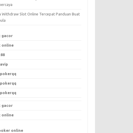
percaya
a Withdraw Slot Online Tercepat Panduan Buat
ula
t gacor
t online
t88
avip
bpokerqq
bpokerqq
bpokerqq
t gacor
t online
poker online