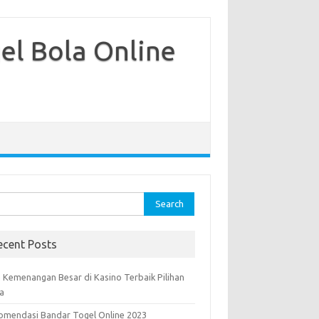
gel Bola Online
rch
ecent Posts
h Kemenangan Besar di Kasino Terbaik Pilihan
a
omendasi Bandar Togel Online 2023