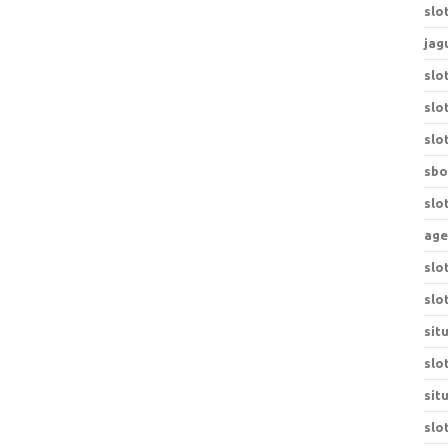
slo
jag
slo
slo
slo
sbo
slo
age
slo
slo
sit
slo
sit
slo