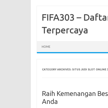
Skip
to
content
FIFA303 – Dafta
Terpercaya
HOME
CATEGORY ARCHIVES:
SITUS JUDI SLOT ONLINE 
Raih Kemenangan Besar
Anda