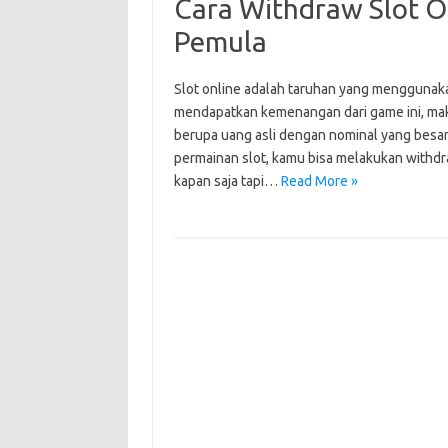
Cara Withdraw Slot O
Pemula
Slot online adalah taruhan yang menggunakan
mendapatkan kemenangan dari game ini, m
berupa uang asli dengan nominal yang bes
permainan slot, kamu bisa melakukan withdra
kapan saja tapi…
Read More »