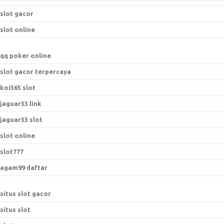
slot gacor
slot online
qq poker online
slot gacor terpercaya
koi365 slot
jaguar33 link
jaguar33 slot
slot online
slot777
agam99 daftar
situs slot gacor
situs slot