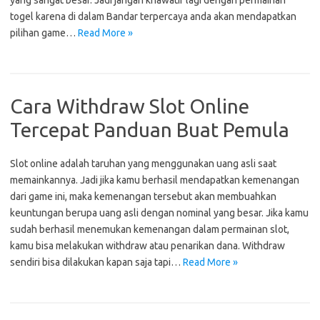
yang sangat besar. Jadi jangan khawatir lagi dengan permainan
togel karena di dalam Bandar terpercaya anda akan mendapatkan
pilihan game…
Read More »
Cara Withdraw Slot Online
Tercepat Panduan Buat Pemula
Slot online adalah taruhan yang menggunakan uang asli saat
memainkannya. Jadi jika kamu berhasil mendapatkan kemenangan
dari game ini, maka kemenangan tersebut akan membuahkan
keuntungan berupa uang asli dengan nominal yang besar. Jika kamu
sudah berhasil menemukan kemenangan dalam permainan slot,
kamu bisa melakukan withdraw atau penarikan dana. Withdraw
sendiri bisa dilakukan kapan saja tapi…
Read More »