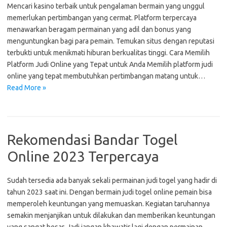
Mencari kasino terbaik untuk pengalaman bermain yang unggul
memerlukan pertimbangan yang cermat. Platform terpercaya
menawarkan beragam permainan yang adil dan bonus yang
menguntungkan bagi para pemain. Temukan situs dengan reputasi
terbukti untuk menikmati hiburan berkualitas tinggi. Cara Memilih
Platform Judi Online yang Tepat untuk Anda Memilih platform judi
online yang tepat membutuhkan pertimbangan matang untuk…
Read More »
Rekomendasi Bandar Togel
Online 2023 Terpercaya
Sudah tersedia ada banyak sekali permainan judi togel yang hadir di
tahun 2023 saat ini. Dengan bermain judi togel online pemain bisa
memperoleh keuntungan yang memuaskan. Kegiatan taruhannya
semakin menjanjikan untuk dilakukan dan memberikan keuntungan