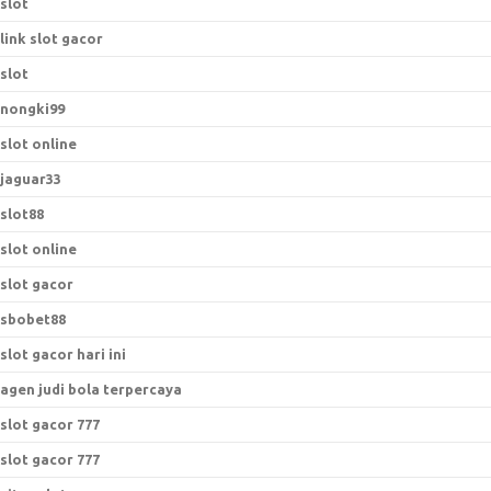
slot
link slot gacor
slot
nongki99
slot online
jaguar33
slot88
slot online
slot gacor
sbobet88
slot gacor hari ini
agen judi bola terpercaya
slot gacor 777
slot gacor 777