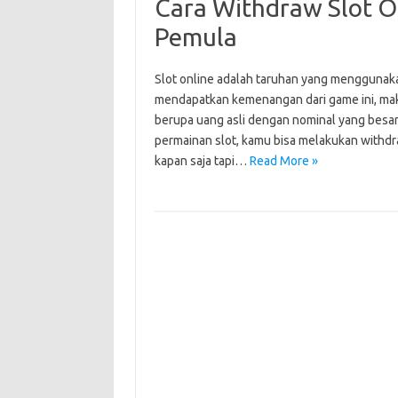
Cara Withdraw Slot O
Pemula
Slot online adalah taruhan yang menggunakan
mendapatkan kemenangan dari game ini, m
berupa uang asli dengan nominal yang bes
permainan slot, kamu bisa melakukan withdra
kapan saja tapi…
Read More »