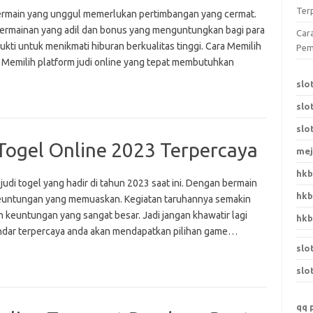
Ter
ermain yang unggul memerlukan pertimbangan yang cermat.
ermainan yang adil dan bonus yang menguntungkan bagi para
Car
kti untuk menikmati hiburan berkualitas tinggi. Cara Memilih
Pem
 Memilih platform judi online yang tepat membutuhkan
slo
slo
slo
ogel Online 2023 Terpercaya
mej
hk
judi togel yang hadir di tahun 2023 saat ini. Dengan bermain
hk
keuntungan yang memuaskan. Kegiatan taruhannya semakin
 keuntungan yang sangat besar. Jadi jangan khawatir lagi
hk
ndar terpercaya anda akan mendapatkan pilihan game…
slo
slo
qq 