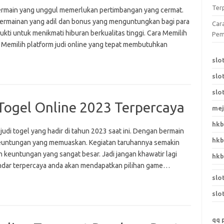
Ter
ermain yang unggul memerlukan pertimbangan yang cermat.
ermainan yang adil dan bonus yang menguntungkan bagi para
Car
kti untuk menikmati hiburan berkualitas tinggi. Cara Memilih
Pem
 Memilih platform judi online yang tepat membutuhkan
slo
slo
slo
ogel Online 2023 Terpercaya
mej
hk
judi togel yang hadir di tahun 2023 saat ini. Dengan bermain
hk
keuntungan yang memuaskan. Kegiatan taruhannya semakin
 keuntungan yang sangat besar. Jadi jangan khawatir lagi
hk
ndar terpercaya anda akan mendapatkan pilihan game…
slo
slo
qq 