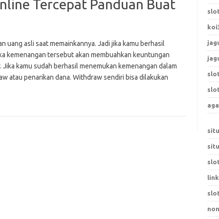
nline Tercepat Panduan Buat
slo
koi
jag
 uang asli saat memainkannya. Jadi jika kamu berhasil
aka kemenangan tersebut akan membuahkan keuntungan
jag
ar. Jika kamu sudah berhasil menemukan kemenangan dalam
slo
w atau penarikan dana. Withdraw sendiri bisa dilakukan
slo
aga
sit
sit
slo
lin
slo
non