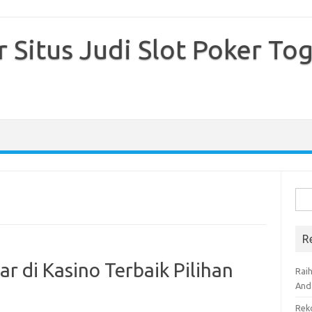
r Situs Judi Slot Poker To
Sea
for:
R
 di Kasino Terbaik Pilihan
Rai
And
Rek