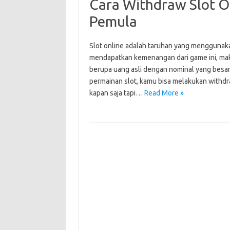
Cara Withdraw Slot O
Pemula
Slot online adalah taruhan yang menggunakan
mendapatkan kemenangan dari game ini, m
berupa uang asli dengan nominal yang bes
permainan slot, kamu bisa melakukan withdra
kapan saja tapi…
Read More »