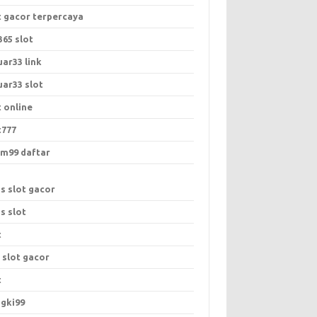
t gacor terpercaya
365 slot
uar33 link
uar33 slot
t online
t777
m99 daftar
us slot gacor
us slot
t
k slot gacor
t
gki99