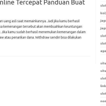
nline Tercepat Panduan Buat
slo
koi
jag
 uang asli saat memainkannya. Jadi jika kamu berhasil
aka kemenangan tersebut akan membuahkan keuntungan
jag
ar. Jika kamu sudah berhasil menemukan kemenangan dalam
slo
w atau penarikan dana. Withdraw sendiri bisa dilakukan
slo
aga
sit
sit
slo
lin
slo
non