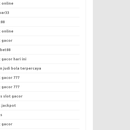
t online
uar33
t88
t online
t gacor
bet88
t gacor hari ini
n judi bola terpercaya
t gacor 777
t gacor 777
us slot gacor
t jackpot
us
t gacor