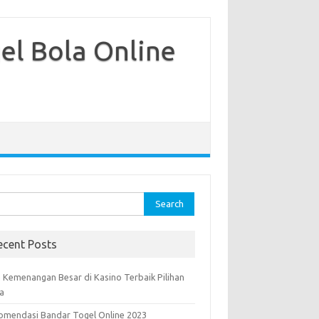
gel Bola Online
rch
ecent Posts
h Kemenangan Besar di Kasino Terbaik Pilihan
a
omendasi Bandar Togel Online 2023