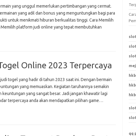
Ter
ermain yang unggul memerlukan pertimbangan yang cermat.
ermainan yang adil dan bonus yang menguntungkan bagi para
Car
kti untuk menikmati hiburan berkualitas tinggi. Cara Memilih
Pem
 Memilih platform judi online yang tepat membutuhkan
slo
slo
slo
ogel Online 2023 Terpercaya
mej
hk
judi togel yang hadir di tahun 2023 saat ini. Dengan bermain
hk
keuntungan yang memuaskan. Kegiatan taruhannya semakin
 keuntungan yang sangat besar. Jadi jangan khawatir lagi
hk
ndar terpercaya anda akan mendapatkan pilihan game…
slo
slo
qq 