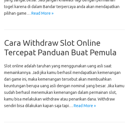
yang sangat besar. Jadi jangan khawatir lagi dengan permainan
togel karena di dalam Bandar terpercaya anda akan mendapatkan
pilihan game…
Read More »
Cara Withdraw Slot Online
Tercepat Panduan Buat Pemula
Slot online adalah taruhan yang menggunakan uang asli saat
memainkannya. Jadi jika kamu berhasil mendapatkan kemenangan
dari game ini, maka kemenangan tersebut akan membuahkan
keuntungan berupa uang asli dengan nominal yang besar. Jika kamu
sudah berhasil menemukan kemenangan dalam permainan slot,
kamu bisa melakukan withdraw atau penarikan dana. Withdraw
sendiri bisa dilakukan kapan saja tapi…
Read More »