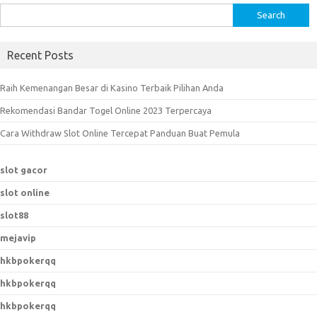
S
e
a
Recent Posts
r
c
Raih Kemenangan Besar di Kasino Terbaik Pilihan Anda
h
Rekomendasi Bandar Togel Online 2023 Terpercaya
f
o
Cara Withdraw Slot Online Tercepat Panduan Buat Pemula
r
:
slot gacor
slot online
slot88
mejavip
hkbpokerqq
hkbpokerqq
hkbpokerqq