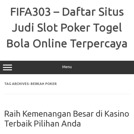
Skip
to
FIFA303 – Daftar Situs
content
Judi Slot Poker Togel
Bola Online Terpercaya
Menu
TAG ARCHIVES:
BERKAH POKER
Raih Kemenangan Besar di Kasino
Terbaik Pilihan Anda