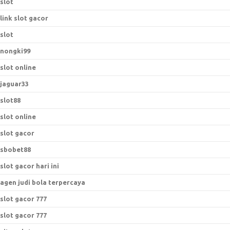
slot
link slot gacor
slot
nongki99
slot online
jaguar33
slot88
slot online
slot gacor
sbobet88
slot gacor hari ini
agen judi bola terpercaya
slot gacor 777
slot gacor 777