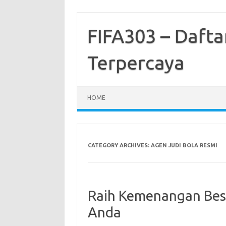
Skip
to
content
FIFA303 – Dafta
Terpercaya
HOME
CATEGORY ARCHIVES:
AGEN JUDI BOLA RESMI
Raih Kemenangan Besar
Anda