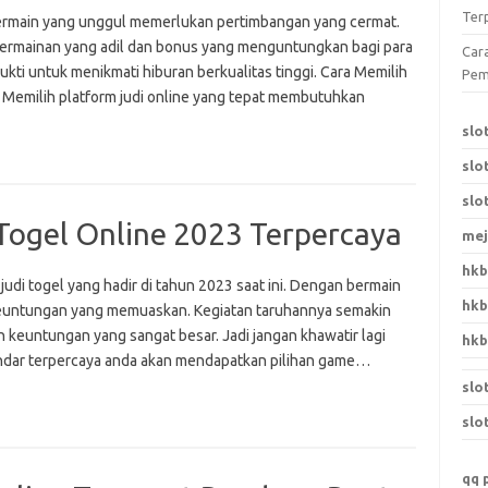
Ter
ermain yang unggul memerlukan pertimbangan yang cermat.
ermainan yang adil dan bonus yang menguntungkan bagi para
Car
kti untuk menikmati hiburan berkualitas tinggi. Cara Memilih
Pem
 Memilih platform judi online yang tepat membutuhkan
slo
slo
slo
ogel Online 2023 Terpercaya
mej
hk
judi togel yang hadir di tahun 2023 saat ini. Dengan bermain
hk
keuntungan yang memuaskan. Kegiatan taruhannya semakin
 keuntungan yang sangat besar. Jadi jangan khawatir lagi
hk
ndar terpercaya anda akan mendapatkan pilihan game…
slo
slo
qq 