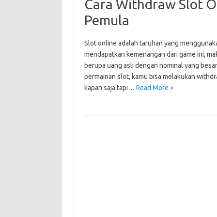
Cara Withdraw Slot O
Pemula
Slot online adalah taruhan yang menggunakan
mendapatkan kemenangan dari game ini, m
berupa uang asli dengan nominal yang bes
permainan slot, kamu bisa melakukan withdra
kapan saja tapi…
Read More »