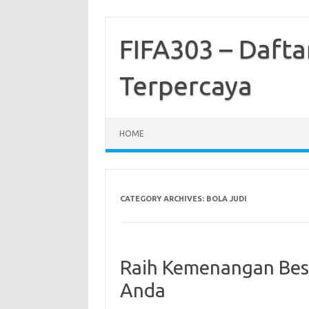
Skip
to
content
FIFA303 – Dafta
Terpercaya
HOME
CATEGORY ARCHIVES:
BOLA JUDI
Raih Kemenangan Besar
Anda