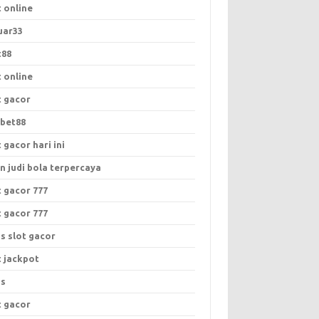
t online
uar33
t88
t online
t gacor
bet88
t gacor hari ini
n judi bola terpercaya
t gacor 777
t gacor 777
us slot gacor
t jackpot
us
t gacor