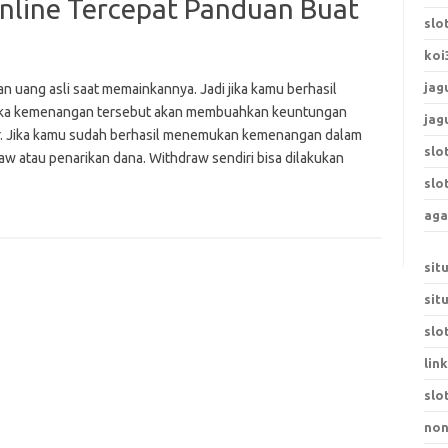
nline Tercepat Panduan Buat
slo
koi
jag
 uang asli saat memainkannya. Jadi jika kamu berhasil
aka kemenangan tersebut akan membuahkan keuntungan
jag
ar. Jika kamu sudah berhasil menemukan kemenangan dalam
slo
w atau penarikan dana. Withdraw sendiri bisa dilakukan
slo
aga
sit
sit
slo
lin
slo
non