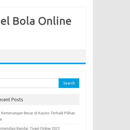
gel Bola Online
rch
ecent Posts
h Kemenangan Besar di Kasino Terbaik Pilihan
a
omendasi Bandar Togel Online 2023