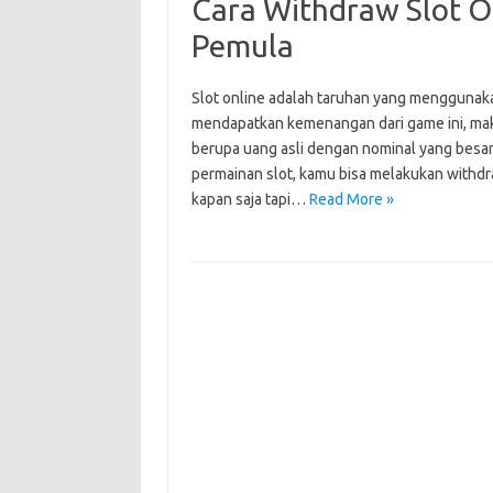
Cara Withdraw Slot O
Pemula
Slot online adalah taruhan yang menggunakan
mendapatkan kemenangan dari game ini, m
berupa uang asli dengan nominal yang bes
permainan slot, kamu bisa melakukan withdra
kapan saja tapi…
Read More »