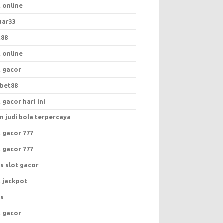
t online
uar33
t88
t online
t gacor
bet88
t gacor hari ini
n judi bola terpercaya
t gacor 777
t gacor 777
us slot gacor
t jackpot
us
t gacor