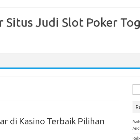
r Situs Judi Slot Poker To
Sea
for:
R
 di Kasino Terbaik Pilihan
Rai
And
Rek