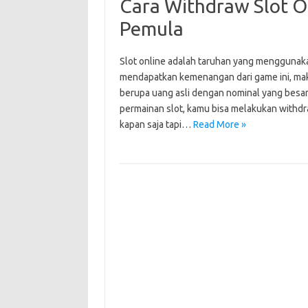
Cara Withdraw Slot O
Pemula
Slot online adalah taruhan yang menggunakan
mendapatkan kemenangan dari game ini, m
berupa uang asli dengan nominal yang bes
permainan slot, kamu bisa melakukan withdra
kapan saja tapi…
Read More »