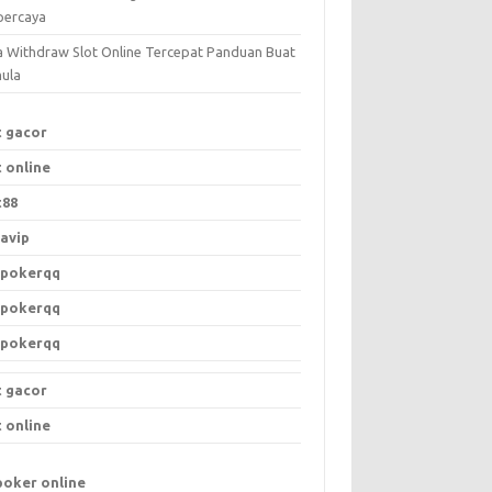
percaya
a Withdraw Slot Online Tercepat Panduan Buat
ula
t gacor
t online
t88
avip
bpokerqq
bpokerqq
bpokerqq
t gacor
t online
poker online