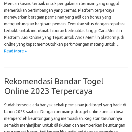
Mencari kasino terbaik untuk pengalaman bermain yang unggul
memerlukan pertimbangan yang cermat. Platform terpercaya
menawarkan beragam permainan yang adil dan bonus yang
menguntungkan bagi para pemain. Temukan situs dengan reputasi
terbukti untuk menikmati hiburan berkualitas tinggi. Cara Memilih
Platform Judi Online yang Tepat untuk Anda Memilih platform judi
online yang tepat membutuhkan pertimbangan matang untuk…
Read More »
Rekomendasi Bandar Togel
Online 2023 Terpercaya
Sudah tersedia ada banyak sekali permainan judi togel yang hadir di
tahun 2023 saat ini. Dengan bermain judi togel online pemain bisa
memperoleh keuntungan yang memuaskan. Kegiatan taruhannya
semakin menjanjikan untuk dilakukan dan memberikan keuntungan