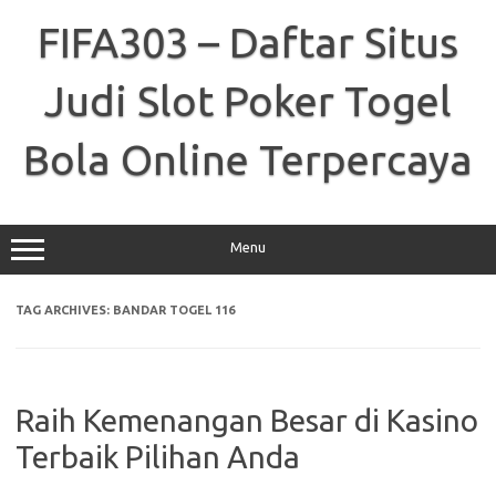
Skip
to
FIFA303 – Daftar Situs
content
Judi Slot Poker Togel
Bola Online Terpercaya
Menu
TAG ARCHIVES:
BANDAR TOGEL 116
Raih Kemenangan Besar di Kasino
Terbaik Pilihan Anda