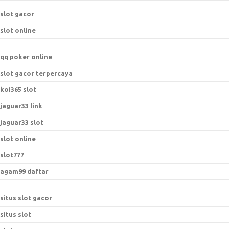
slot gacor
slot online
qq poker online
slot gacor terpercaya
koi365 slot
jaguar33 link
jaguar33 slot
slot online
slot777
agam99 daftar
situs slot gacor
situs slot