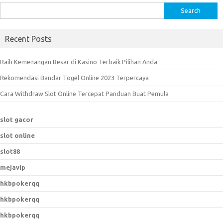
S
e
a
Recent Posts
r
c
Raih Kemenangan Besar di Kasino Terbaik Pilihan Anda
h
Rekomendasi Bandar Togel Online 2023 Terpercaya
f
o
Cara Withdraw Slot Online Tercepat Panduan Buat Pemula
r
:
slot gacor
slot online
slot88
mejavip
hkbpokerqq
hkbpokerqq
hkbpokerqq