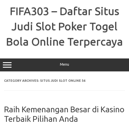
Skip
to
FIFA303 – Daftar Situs
content
Judi Slot Poker Togel
Bola Online Terpercaya
Menu
CATEGORY ARCHIVES:
SITUS JUDI SLOT ONLINE 56
Raih Kemenangan Besar di Kasino
Terbaik Pilihan Anda