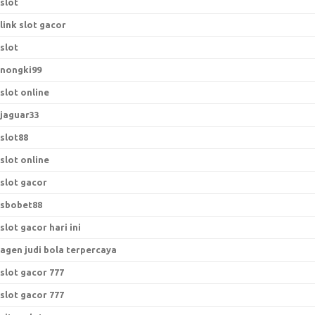
slot
link slot gacor
slot
nongki99
slot online
jaguar33
slot88
slot online
slot gacor
sbobet88
slot gacor hari ini
agen judi bola terpercaya
slot gacor 777
slot gacor 777