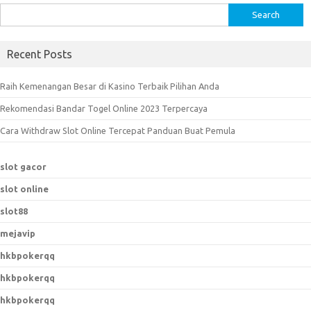
S
e
a
Recent Posts
r
c
Raih Kemenangan Besar di Kasino Terbaik Pilihan Anda
h
Rekomendasi Bandar Togel Online 2023 Terpercaya
f
o
Cara Withdraw Slot Online Tercepat Panduan Buat Pemula
r
:
slot gacor
slot online
slot88
mejavip
hkbpokerqq
hkbpokerqq
hkbpokerqq